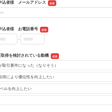
申込者様 メールアドレス
申込者様 メールアドレス
申込者様 お電話番号
-
申込者様 お電話番号の市外局番
申込者様 お電話番号の市内局番
申込者様 お電話番号の加入者番号
認証取得を検討されている動機
認証が取引要件になった（なりそう）
認証取得により優位性を向上したい
ベルを向上したい